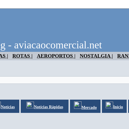
g - aviacaocomercial.net
S |
ROTAS |
AEROPORTOS |
NOSTALGIA |
RAN
Notícias
Notícias Rápidas
Início
Mercado