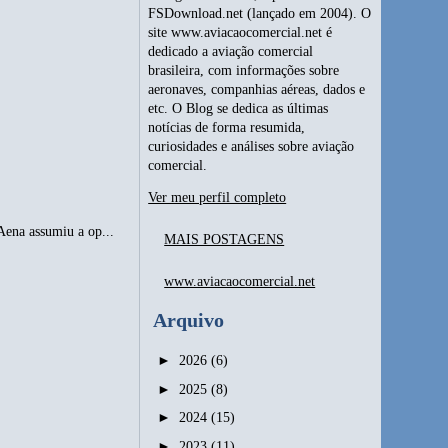
FSDownload.net (lançado em 2004). O
site www.aviacaocomercial.net é
dedicado a aviação comercial
brasileira, com informações sobre
aeronaves, companhias aéreas, dados e
etc. O Blog se dedica as últimas
notícias de forma resumida,
curiosidades e análises sobre aviação
comercial.
Ver meu perfil completo
Aena assumiu a op...
MAIS POSTAGENS
www.aviacaocomercial.net
Arquivo
►
2026
(6)
►
2025
(8)
►
2024
(15)
►
2023
(11)