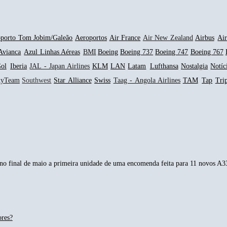
porto Tom Jobim/Galeão
Aeroportos
Air France
Air New Zealand
Airbus
Ai
Avianca
Azul Linhas Aéreas
BMI
Boeing
Boeing 737
Boeing 747
Boeing 767
ol
Iberia
JAL - Japan Airlines
KLM
LAN
Latam
Lufthansa
Nostalgia
Notíc
kyTeam
Southwest
Star Alliance
Swiss
Taag - Angola Airlines
TAM
Tap
Tri
o final de maio a primeira unidade de uma encomenda feita para 11 novos A33
ores?