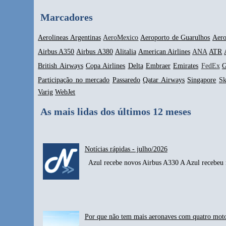
Marcadores
Aerolineas Argentinas
AeroMexico
Aeroporto de Guarulhos
Aero
Airbus A350
Airbus A380
Alitalia
American Airlines
ANA
ATR
British Airways
Copa Airlines
Delta
Embraer
Emirates
FedEx
G
Participação no mercado
Passaredo
Qatar Airways
Singapore
S
Varig
WebJet
As mais lidas dos últimos 12 meses
Notícias rápidas - julho/2026
Azul recebe novos Airbus A330 A Azul recebeu n
Por que não tem mais aeronaves com quatro mot