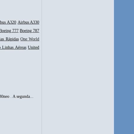
rbus A320
Airbus A330
Boeing 777
Boeing 787
ias Rápidas
One World
p Linhas Aéreas
United
0neo . A segunda...