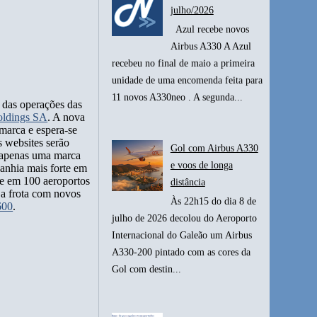
julho/2026
Azul recebe novos
Airbus A330 A Azul
recebeu no final de maio a primeira
unidade de uma encomenda feita para
11 novos A330neo . A segunda...
o das operações das
oldings SA
. A nova
marca e espera-se
s websites serão
Gol com Airbus A330
r apenas uma marca
e voos de longa
anhia mais forte em
te em 100 aeroportos
distância
 a frota com novos
Às 22h15 do dia 8 de
600
.
julho de 2026 decolou do Aeroporto
Internacional do Galeão um Airbus
A330-200 pintado com as cores da
Gol com destin...