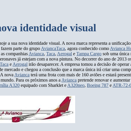
ova identidade visual
oje a sua nova identidade visual. A nova marca representa a unificaçã
 fazem parte do grupo
AviancaTaca
, agora conhecido como
Avianca H
e as companhias
Avianca
,
Taca
,
Aerogal
e
Tampa Cargo
sob uma única 
aeronaves já estejam com a nova pintura. No decorrer do ano de 2013 o
Taca
e
Aerogal
irão desaparecer. A empresa tomou a decisão de opera
de mercado e chegou a conclusão que a marca única irá criar uma comp
. A nova
Avianca
terá uma frota com mais de 160 aviões e estará presen
o mundo. Para os próximos anos a
Avianca
pretende renovar e aumentar
mília A320
equipado com Sharklet e
A320neo
,
Boeing 787
e
ATR-72-