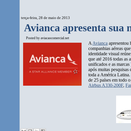
terça-feira, 28 de maio de 2013
Avianca apresenta sua n
Posted by
aviacaocomercial.net
A
Avianca
apresentou h
companhias aéreas que
identidade visual reún
que até 2016 todas as 
unificados e as marcas
após muitas pesquisas 
toda a América Latina
de 25 países em todo 
Airbus A330-200F
,
Fa