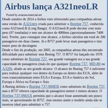
Airbus lança A321neoLR
Posted by
aviacaocomercial.net
Desde outubro de 2014 a Airbus vem oferecendo para companhias aéreas
A321neo
Boeing 757
uma versão do
criada para substituir o
, conhecida
como A321neoLR (Long Range). O A321neoLR pode decolar com mais
peso (97 toneladas) e tem um alcance de 4000nm (aproximadamente 7408
km). Porém, para conseguir esse alcance, a Airbus calculou um total de 206
passageiros em duas classes. Já o B757 pode levar mais passageiros e tem
maior peso de decolagem.
Desde o fim da produção, em 2005, as companhias aéreas têm encontrado
dificuldade para substituir seus Boeing 757. O B757 foi lançado em 1978
Boeing 727
como substituto do
, sua grande vantagem era a sua grande
Boeing 737
MD-80
capacidade de passageiros (mais do que qualquer
,
ou
A320
), aliado ao seu grande alcance. O alcance do Boeing 757 é suficiente
para realizar qualquer voo dentro da Europa ou dentro dos EUA, além de
voos transcontinentais entre EUA e Europa, EUA e América do Sul,
Europa e África ou Europa e Ásia.
Boeing 737-900ER
Boeing 757
A Boeing definiu o
como substituto do
,
mas o B737 oferece capacidade de passageiros menor e menos alcance. O
Boeing 737-9MAX
permitiu que o alcance fosse aumentado um pouco
mais, se aproximando do B757, mas mesmo assim o modelo ainda não se
mostrou ideal para substituir o 757.