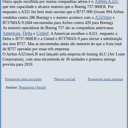
Airbus A321
Outra opção escolhida por muitas companhias aéreas é o
,
que tem capacidade e alcance maiores que o Boeing 737-900ER. Por
enquanto o A321 fez bem mais sucesso que o B737-900 (foram 994 Airbus
A321neo
vendidos contra 286 Boeing) e o mesmo acontece com o
e
B737MAX-9 (684 encomendas para Airbus contra 420 para Boeing).
As maiores operadoras do Boeing 757 são as companhias americanas
American
Delta
United
,
e
. A American escolheu o A321, enquanto a
Delta o B737-900ER e a United o B737MAX-9 para iniciar a substituição
dos seus B757. Mas as encomendas ainda são menores do que a frota total
de B757 operadas por essas três empresas.
O Airbus A321neoLR será lançado pela empresa de leasing ALC (Air Lease
Corporation), com uma encomenda de 30 unidades e primeira entrega
prevista para 2019.
Postagens mais recentes
Página inicial
Postagens mais antigas
Assinar:
Postagens (Atom)