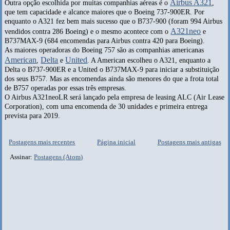
Airbus A321
Outra opção escolhida por muitas companhias aéreas é o
,
que tem capacidade e alcance maiores que o Boeing 737-900ER. Por
enquanto o A321 fez bem mais sucesso que o B737-900 (foram 994 Airbus
A321neo
vendidos contra 286 Boeing) e o mesmo acontece com o
e
B737MAX-9 (684 encomendas para Airbus contra 420 para Boeing).
As maiores operadoras do Boeing 757 são as companhias americanas
American
Delta
United
,
e
. A American escolheu o A321, enquanto a
Delta o B737-900ER e a United o B737MAX-9 para iniciar a substituição
dos seus B757. Mas as encomendas ainda são menores do que a frota total
de B757 operadas por essas três empresas.
O Airbus A321neoLR será lançado pela empresa de leasing ALC (Air Lease
Corporation), com uma encomenda de 30 unidades e primeira entrega
prevista para 2019.
Postagens mais recentes
Página inicial
Postagens mais antigas
Assinar:
Postagens (Atom)