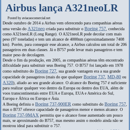
Airbus lança A321neoLR
Posted by
aviacaocomercial.net
Desde outubro de 2014 a Airbus vem oferecendo para companhias aéreas
A321neo
Boeing 757
uma versão do
criada para substituir o
, conhecida
como A321neoLR (Long Range). O A321neoLR pode decolar com mais
peso (97 toneladas) e tem um alcance de 4000nm (aproximadamente 7408
km). Porém, para conseguir esse alcance, a Airbus calculou um total de 206
passageiros em duas classes. Já o B757 pode levar mais passageiros e tem
maior peso de decolagem.
Desde o fim da produção, em 2005, as companhias aéreas têm encontrado
dificuldade para substituir seus Boeing 757. O B757 foi lançado em 1978
Boeing 727
como substituto do
, sua grande vantagem era a sua grande
Boeing 737
MD-80
capacidade de passageiros (mais do que qualquer
,
ou
A320
), aliado ao seu grande alcance. O alcance do Boeing 757 é suficiente
para realizar qualquer voo dentro da Europa ou dentro dos EUA, além de
voos transcontinentais entre EUA e Europa, EUA e América do Sul,
Europa e África ou Europa e Ásia.
Boeing 737-900ER
Boeing 757
A Boeing definiu o
como substituto do
,
mas o B737 oferece capacidade de passageiros menor e menos alcance. O
Boeing 737-9MAX
permitiu que o alcance fosse aumentado um pouco
mais, se aproximando do B757, mas mesmo assim o modelo ainda não se
mostrou ideal para substituir o 757.