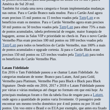
América do Sul 20 mil.
Também foi criada uma nova categoria e foram implementadas mudanças
nas outras. Para o Cartão Branco nada mudou. Para o Cartão Azul agora
Tam
Lan
eram precisos 15 mil pontos ou 15 trechos voados pela
/
e os
benefícios eram os mesmos. Para o Cartão Vermelho agora eram precisos
Tam
Lan
50 mil pontos ou 50 trechos voados pela
/
para obter 75% a mais
de pontos acumulados, tabela preferencial de resgate, maior franquia de
bagagem, acesso às Salas VIP e prioridade no check-in. Para o novo Cartão
Vermelho Plus eram precisos 100 mil pontos ou 100 trechos voados pela
Tam
Lan
/
para todos os benefícios do Cartão Vermelho, mas 100% a mais
de pontos acumulados e upgrade cortesia. Já para o Cartão Black eram
Tam
Lan
precisos 150 mil pontos ou 125 trechos voados pela
/
para todos
os benefícios do Cartão Vermelho Plus.
Latam Fidelidade
Em 2016 o Tam Fidelidade passou a se chamar Latam Fidelidade. As
categorias mudaram de nome: Branco para Latam, Azul para Gold,
Vermelho para Platinum, Vermelho Plus para Black e Black para Black
Signature. Desde então em 2016, 2017 e 2018 o Latam Fidelidade passou
por várias e várias mudanças até chegar no formato em que está hoje. As
Latam
principais mudanças foram o fim da tabela fixa de resgate para a
,
onde agora a quantidade de pontos varia livremente. O passageiro pode
encontrar um mesmo trecho doméstico por 4 mil pontos ou por 16 mil
pontos. Um voo entre o Brasil e os EUA por exemplo, que antes era fixado