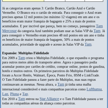
Já as categorias eram apenas 3: Cartão Branco, Cartão Azul e Cartão
Vermelho. O Branco era o cartão de entrada. Para conseguir o Azul eram
precisos apenas 12 mil pontos (no máximo 12 viagens) em um ano e os
benefícios eram maior franquia de bagagem e 25% a mais de pontos
Tam
acumulados. E por incrível que pareça, bem no começo, passageiros
Mercosur
Tam
da categoria Azul também podiam usar as Salas VIP da
. Já
para conseguir o Vermelho eram precisos 48 mil pontos em um ano e tinha
os benefícios de maior franquia de bagagem, 50% a mais de pontos
Tam
acumulados, prioridade de upgrade e acesso às Salas VIP da
.
Expansão: Multiplus Fidelidade
Tam
Em 2009 a
criou o Multiplus Fidelidade, o que expandiu o programa
para outros meios além do transporte aéreo. Agora o passageiro podia
acumular pontos por cartões de crédito, comprar online, postos de gasolina,
hotéis e muitos outros. Os primeiros parceiros do Multiplus Fidelidade
foram a Accor Hotéis, Walmart, Época, Ponto Frio, HSM e LinkTrade.
O Tam Fidelidade passou a fazer parte do Multiplus, mas suas regras
Tam
continuavam as mesmas. Nessa altura, a
já tinha uma malha
Lufthansa
internacional considerável e mais companhias parceiras como
,
Lan
Pluna
Tap
,
e
.
Tam
Star Alliance
Em 2010 a
entrou na
e o Tam Fidelidade passou a ter
todas as companhias aéreas da aliança como parceiras.