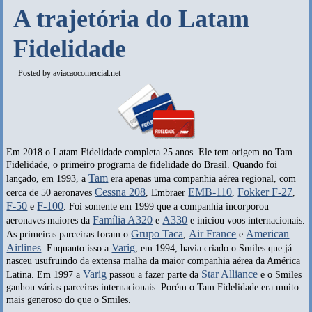
A trajetória do Latam
Fidelidade
Posted by
aviacaocomercial.net
Em 2018 o Latam Fidelidade completa 25 anos. Ele tem origem no Tam
Fidelidade, o primeiro programa de fidelidade do Brasil. Quando foi
Tam
lançado, em 1993, a
era apenas uma companhia aérea regional, com
Cessna 208
EMB-110
Fokker F-27
cerca de 50 aeronaves
, Embraer
,
,
F-50
F-100
e
. Foi somente em 1999 que a companhia incorporou
Família A320
A330
aeronaves maiores da
e
e iniciou voos internacionais.
Grupo Taca
Air France
American
As primeiras parceiras foram o
,
e
Airlines
Varig
. Enquanto isso a
, em 1994, havia criado o Smiles que já
nasceu usufruindo da extensa malha da maior companhia aérea da América
Varig
Star Alliance
Latina. Em 1997 a
passou a fazer parte da
e o Smiles
ganhou várias parceiras internacionais. Porém o Tam Fidelidade era muito
mais generoso do que o Smiles.