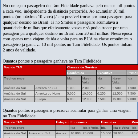
No começo o passageiro do Tam Fidelidade ganhava pelo menos mil pontos
a cada voo, independente da distância percorrida. Ao acumular 10 mil
pontos (no máximo 10 voos) já era possível trocar por uma passagem para
qualquer destino no Brasil. Já no Smiles o passageiro acumulava a
quantidade de milhas que efetivamente voava e só podia trocar por uma
passagem para qualquer destino no Brasil com 20 mil milhas. Nessa época
com apenas uma viajem de ida e volta para os EUA na classe econômica o
passageiro já ganhava 10 mil pontos no Tam Fidelidade. Os pontos tinham
2 anos de validade.
Quantos pontos o passageiro ganhava no Tam Fidelidade:
Voando TAM
Classes de Serviço
Econômica
Executiva
Primei
Trechos entre
Ida
Ida-e-
Ida
Ida-e-
Ida
Volta
Volta
América do Sul
América do Sul
1.000
2.000
1.250
2.500
1.500
América do Sul
América do Norte
5.000
10.000
6.250
12.500
7.500
América do Sul
Europa
6.000
12.000
7.500
15.000
9.000
Quantos pontos o passageiro precisava acumular para ganhar uma viagem
no Tam Fidelidade:
Voando TAM
Estação
Econômica
Executiva
Pri
Trechos entre
Ida
Ida e Volta
Ida
Ida e Volta
Ida
América do Sul
América do Sul
Ambas
10.000
20.000
15.000
30.000
20.