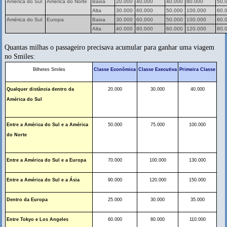
América do Sul
América do Norte
Baixa
20.000
40.000
40.000
80.000
50.
Alta
30.000
60.000
50.000
100.000
60.
América do Sul
Europa
Baixa
30.000
60.000
50.000
100.000
60.
Alta
40.000
80.000
60.000
120.000
80.
Quantas milhas o passageiro precisava acumular para ganhar uma viagem
no Smiles:
Bilhetes Smiles
Classe Econômica
Classe Executiva
Primeira Classe
Qualquer distância dentro da
20.000
30.000
40.000
América do Sul
Entre a América do Sul e a América
50.000
75.000
100.000
do Norte
Entre a América do Sul e a Europa
70.000
100.000
130.000
Entre a América do Sul e a Ásia
90.000
120.000
150.000
Dentro da Europa
25.000
30.000
35.000
Entre Tokyo e Los Angeles
60.000
80.000
110.000