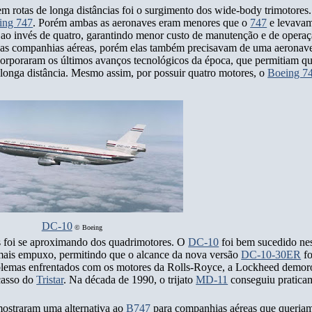
em rotas de longa distâncias foi o surgimento dos wide-body trimotores
ing 747
. Porém ambas as aeronaves eram menores que o
747
e levavam
 ao invés de quatro, garantindo menor custo de manutenção e de opera
a as companhias aéreas, porém elas também precisavam de uma aeronav
orporaram os últimos avanços tecnológicos da época, que permitiam qu
 longa distância. Mesmo assim, por possuir quatro motores, o
Boeing 7
DC-10
©
Boeing
os foi se aproximando dos quadrimotores. O
DC-10
foi bem sucedido ne
mais empuxo, permitindo que o alcance da nova versão
DC-10-30ER
fo
blemas enfrentados com os motores da Rolls-Royce, a Lockheed demor
acasso do
Tristar
. Na década de 1990, o trijato
MD-11
conseguiu praticam
mostraram uma alternativa ao
B747
para companhias aéreas que queria