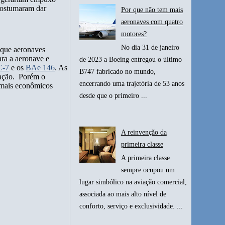
 costumaram dar
Por que não tem mais
aeronaves com quatro
motores?
No dia 31 de janeiro
 que aeronaves
ara a aeronave e
de 2023 a Boeing entregou o último
-7
e os
BAe 146
. As
B747 fabricado no mundo,
ntação. Porém o
encerrando uma trajetória de 53 anos
 mais econômicos
desde que o primeiro ...
A reinvenção da
primeira classe
A primeira classe
sempre ocupou um
lugar simbólico na aviação comercial,
associada ao mais alto nível de
conforto, serviço e exclusividade. ...