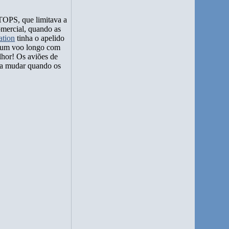
TOPS, que limitava a
omercial, quando as
ation
tinha o apelido
r um voo longo com
hor! Os aviões de
u a mudar quando os