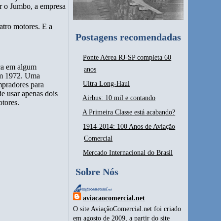
er o Jumbo, a empresa
tro motores. E a
Postagens recomendadas
Ponte Aérea RJ-SP completa 60
ica em algum
anos
em 1972. Uma
Ultra Long-Haul
mpradores para
e usar apenas dois
Airbus: 10 mil e contando
otores.
A Primeira Classe está acabando?
1914-2014: 100 Anos de Aviação
Comercial
Mercado Internacional do Brasil
Sobre Nós
aviacaocomercial.net
O site AviaçãoComercial.net foi criado
em agosto de 2009, a partir do site