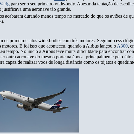
Varig
para ser o seu primeiro wide-body. Apesar da tentação de escolh
 justificava uma aeronave tão grande.
tos acabaram durando menos tempo no mercado do que os aviões de qua
s).
m os primeiros jatos wide-bodies com três motores. Seguindo essa lóg
 motores. E foi isso que aconteceu, quando a Airbus lançou o
A300
, 
 seu tempo. No inicio a Airbus teve muita dificuldade para encontrar co
er outra aeronave do mesmo porte na época, principalmente pelo fato d
a capaz de realizar voos de longa distância como os trijatos e quadrim