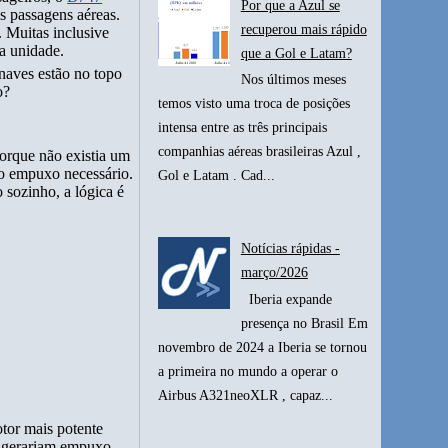
Por que a Azul se
s passagens aéreas.
recuperou mais rápido
. Muitas inclusive
a unidade.
que a Gol e Latam?
naves estão no topo
Nos últimos meses
o?
temos visto uma troca de posições
intensa entre as três principais
companhias aéreas brasileiras Azul ,
porque não existia um
 o empuxo necessário.
Gol e Latam . Cad...
 sozinho, a lógica é
Notícias rápidas -
março/2026
Iberia expande
presença no Brasil Em
novembro de 2024 a Iberia se tornou
a primeira no mundo a operar o
Airbus A321neoXLR , capaz...
tor mais potente
o gerariam empuxo