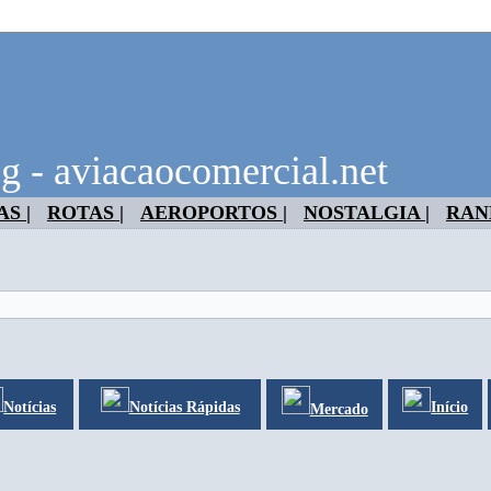
g - aviacaocomercial.net
S |
ROTAS |
AEROPORTOS |
NOSTALGIA |
RAN
Notícias
Notícias Rápidas
Início
Mercado