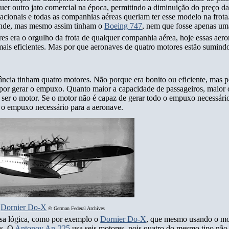
er outro jato comercial na época, permitindo a diminuição do preço da
acionais e todas as companhias aéreas queriam ter esse modelo na frota
ande, mas mesmo assim tinham o
Boeing 747
, nem que fosse apenas um
es era o orgulho da frota de qualquer companhia aérea, hoje essas aero
 mais eficientes. Mas por que aeronaves de quatro motores estão sumind
tância tinham quatro motores. Não porque era bonito ou eficiente, mas 
s por gerar o empuxo. Quanto maior a capacidade de passageiros, maior
ser o motor. Se o motor não é capaz de gerar todo o empuxo necessário
m o empuxo necessário para a aeronave.
Dornier Do-X
©
German Federal Archives
ssa lógica, como por exemplo o
Dornier Do-X
, que mesmo usando o mo
es. O
Antonov An-225
usa seis motores, pois quatro do mesmo tipo nã