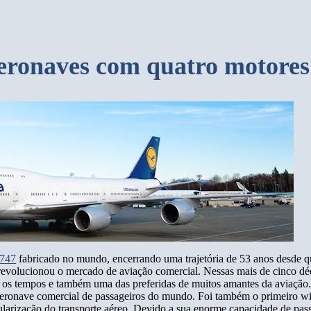
eronaves com quatro motores
747
fabricado no mundo, encerrando uma trajetória de 53 anos desde q
revolucionou o mercado de aviação comercial. Nessas mais de cinco d
 os tempos e também uma das preferidas de muitos amantes da aviação
aeronave comercial de passageiros do mundo. Foi também o primeiro w
larização do transporte aéreo. Devido a sua enorme capacidade de pas