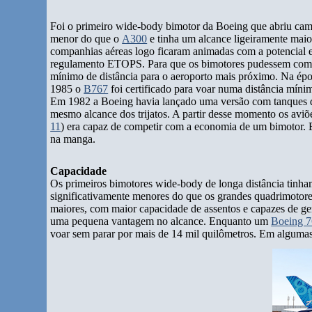
Foi o primeiro wide-body bimotor da Boeing que abriu cam
menor do que o
A300
e tinha um alcance ligeiramente maior
companhias aéreas logo ficaram animadas com a potencial e
regulamento ETOPS. Para que os bimotores pudessem competi
mínimo de distância para o aeroporto mais próximo. Na épo
1985 o
B767
foi certificado para voar numa distância mín
Em 1982 a Boeing havia lançado uma versão com tanques d
mesmo alcance dos trijatos. A partir desse momento os avi
11
) era capaz de competir com a economia de um bimotor. 
na manga.
Capacidade
Os primeiros bimotores wide-body de longa distância tinha
significativamente menores do que os grandes quadrimotor
maiores, com maior capacidade de assentos e capazes de ge
uma pequena vantagem no alcance. Enquanto um
Boeing 
voar sem parar por mais de 14 mil quilômetros. Em algumas r