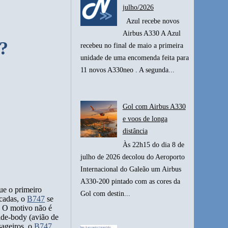
julho/2026
Azul recebe novos
Airbus A330 A Azul
?
recebeu no final de maio a primeira
unidade de uma encomenda feita para
11 novos A330neo . A segunda...
Gol com Airbus A330
e voos de longa
distância
Às 22h15 do dia 8 de
julho de 2026 decolou do Aeroporto
Internacional do Galeão um Airbus
A330-200 pintado com as cores da
ue o primeiro
Gol com destin...
écadas, o
B747
se
. O motivo não é
ide-body (avião de
sageiros, o
B747