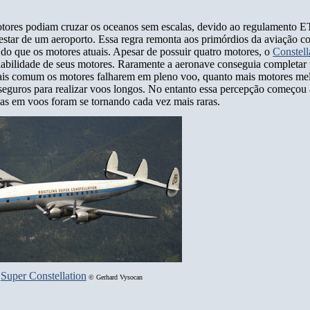
otores podiam cruzar os oceanos sem escalas, devido ao regulamento E
star de um aeroporto. Essa regra remonta aos primórdios da aviação c
do que os motores atuais. Apesar de possuir quatro motores, o
Constell
fiabilidade de seus motores. Raramente a aeronave conseguia completa
is comum os motores falharem em pleno voo, quanto mais motores mel
 seguros para realizar voos longos. No entanto essa percepção começo
has em voos foram se tornando cada vez mais raras.
Super Constellation
©
Gerhard Vysocan