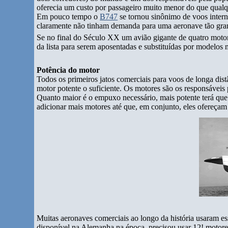
oferecia um custo por passageiro muito menor do que qualqu
Em pouco tempo o
B747
se tornou sinônimo de voos intern
claramente não tinham demanda para uma aeronave tão gr
Se no final do Século XX um avião gigante de quatro motor
da lista para serem aposentadas e substituídas por modelos
Potência do motor
Todos os primeiros jatos comerciais para voos de longa dis
motor potente o suficiente. Os motores são os responsávei
Quanto maior é o empuxo necessário, mais potente terá que 
adicionar mais motores até que, em conjunto, eles ofereça
Muitas aeronaves comerciais ao longo da história usaram e
disponível na Alemanha na época, precisou usar 12! motor