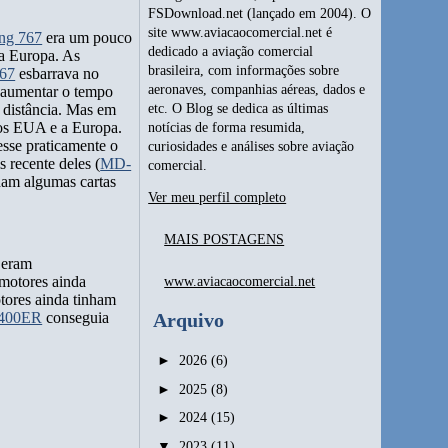
FSDownload.net (lançado em 2004). O
site www.aviacaocomercial.net é
ng 767
era um pouco
dedicado a aviação comercial
 a Europa. As
brasileira, com informações sobre
67
esbarrava no
aeronaves, companhias aéreas, dados e
o aumentar o tempo
 distância. Mas em
etc. O Blog se dedica as últimas
 os EUA e a Europa.
notícias de forma resumida,
esse praticamente o
curiosidades e análises sobre aviação
 recente deles (
MD-
comercial.
ham algumas cartas
Ver meu perfil completo
MAIS POSTAGENS
 eram
imotores ainda
www.aviacaocomercial.net
tores ainda tinham
Arquivo
-400ER
conseguia
►
2026
(6)
►
2025
(8)
►
2024
(15)
▼
2023
(11)