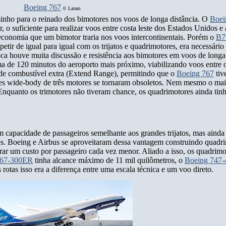
Boeing 767
©
Latam
inho para o reinado dos bimotores nos voos de longa distância. O
Boei
, o suficiente para realizar voos entre costa leste dos Estados Unidos e
conomia que um bimotor traria nos voos intercontinentais. Porém o
B7
r de igual para igual com os trijatos e quadrimotores, era necessári
ca houve muita discussão e resistência aos bimotores em voos de longa
ima de 120 minutos do aeroporto mais próximo, viabilizando voos entre
e combustível extra (Extend Range), permitindo que o
Boeing 767
tiv
ões wide-body de três motores se tornaram obsoletos. Nem mesmo o mais
Enquanto os trimotores não tiveram chance, os quadrimotores ainda tin
m capacidade de passageiros semelhante aos grandes trijatos, mas ainda
es. Boeing e Airbus se aproveitaram dessa vantagem construindo quadr
rar um custo por passageiro cada vez menor. Aliado a isso, os quadrimo
767-300ER
tinha alcance máximo de 11 mil quilômetros, o
Boeing 747
otas isso era a diferença entre uma escala técnica e um voo direto.