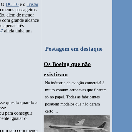
. O
DC-10
e o
Tristar
 menos passageiros.
ção, além de menor
e com grande alcance
e apenas três
47
ainda tinha um
Postagem em destaque
Os Boeing que não
existiram
Na industria da aviação comercial é
muito comum aeronaves que ficaram
só no papel. Todas as fabricantes
sse quesito quando a
possuem modelos que não deram
sse
certo ...
ou para conseguir
ente igualar o
m um jato com menor