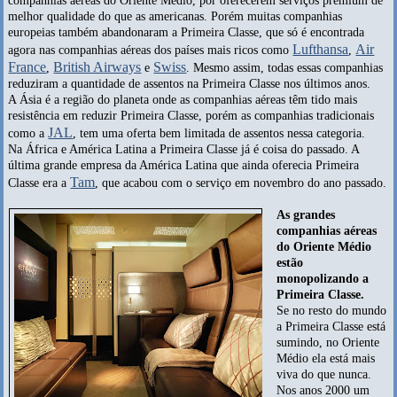
companhias aéreas do Oriente Médio, por oferecerem serviços premium de
melhor qualidade do que as americanas. Porém muitas companhias
europeias também abandonaram a Primeira Classe, que só é encontrada
Lufthansa
Air
agora nas companhias aéreas dos países mais ricos como
,
France
British Airways
Swiss
,
e
. Mesmo assim, todas essas companhias
reduziram a quantidade de assentos na Primeira Classe nos últimos anos.
A Ásia é a região do planeta onde as companhias aéreas têm tido mais
resistência em reduzir Primeira Classe, porém as companhias tradicionais
JAL
como a
, tem uma oferta bem limitada de assentos nessa categoria.
Na África e América Latina a Primeira Classe já é coisa do passado. A
última grande empresa da América Latina que ainda oferecia Primeira
Tam
Classe era a
, que acabou com o serviço em novembro do ano passado.
As grandes
companhias aéreas
do Oriente Médio
estão
monopolizando a
Primeira Classe.
Se no resto do mundo
a Primeira Classe está
sumindo, no Oriente
Médio ela está mais
viva do que nunca.
Nos anos 2000 um