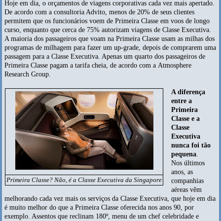
Hoje em dia, o orçamentos de viagens corporativas cada vez mais apertado.
De acordo com a consultoria Advito, menos de 20% de seus clientes
permitem que os funcionários voem de Primeira Classe em voos de longo
curso, enquanto que cerca de 75% autorizam viagens de Classe Executiva.
A maioria dos passageiros que voam na Primeira Classe usam as milhas dos
programas de milhagem para fazer um up-grade, depois de comprarem uma
passagem para a Classe Executiva. Apenas um quarto dos passageiros de
Primeira Classe pagam a tarifa cheia, de acordo com a Atmosphere
Research Group.
A diferença
entre a
Primeira
Classe e a
Classe
Executiva
nunca foi tão
pequena
.
Nos últimos
anos, as
Primeira Classe? Não, é a Classe Executiva da Singapore
companhias
aéreas vêm
melhorando cada vez mais os serviços da Classe Executiva, que hoje em dia
é muito melhor do que a Primeira Classe oferecida nos anos 90, por
exemplo. Assentos que reclinam 180º, menu de um chef celebridade e