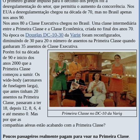
O primeiro grande impulso para o declínio dos preços foi a
desregulamentação do setor, que permitiu o aumento da concorrência. Nos
EUA a desregulamentação chegou na década de 70, mas no Brasil apenas
nos anos 90.
Nos anos 80 a Classe Executiva chegou no Brasil. Uma classe intermediária
entre a Primeira Classe e a Classe Econômica, criada no final dos anos 70.
Douglas DC-10-30
Varig
Na época os
da
foram reconfigurados,
diminuindo de 30 para 20 o número de assentos na Primeira Classe quando
ganharam 35 assentos de Classe Executiva.
Porém foi na década
de 90 e inicio dos
anos 2000 que a
Primeira Classe
começou a sumir. Os
wide-body (aeronaves
de fuselagem larga),
que antes tinham 20
assentos na Primeira
Classe, passaram a ter
18, depois 12, 8, 6, 4
Primeira Classe no DC-10 da Varig
e até mesmo 0. Mas
por que as
companhias aéreas estão acabando com a Primeira Classe?
Poucos passageiros realmente pagam para voar na Primeira Classe
.