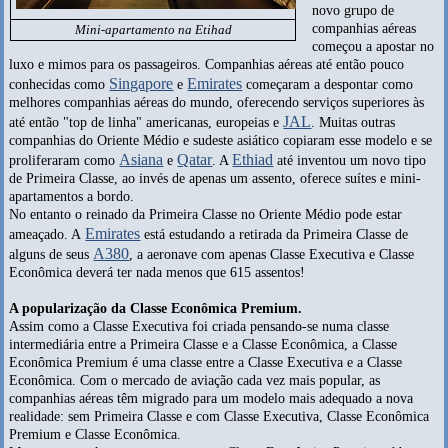
novo grupo de
companhias aéreas
Mini-apartamento na Etihad
começou a apostar no
luxo e mimos para os passageiros. Companhias aéreas até então pouco
Singapore
Emirates
conhecidas como
e
começaram a despontar como
melhores companhias aéreas do mundo, oferecendo serviços superiores às
JAL
até então "top de linha" americanas, europeias e
. Muitas outras
companhias do Oriente Médio e sudeste asiático copiaram esse modelo e se
Asiana
Qatar
Ethiad
proliferaram como
e
. A
até inventou um novo tipo
de Primeira Classe, ao invés de apenas um assento, oferece suítes e mini-
apartamentos a bordo.
No entanto o reinado da Primeira Classe no Oriente Médio pode estar
Emirates
ameaçado. A
está estudando a retirada da Primeira Classe de
A380
alguns de seus
, a aeronave com apenas Classe Executiva e Classe
Econômica deverá ter nada menos que 615 assentos!
A popularização da Classe Econômica Premium.
Assim como a Classe Executiva foi criada pensando-se numa classe
intermediária entre a Primeira Classe e a Classe Econômica, a Classe
Econômica Premium é uma classe entre a Classe Executiva e a Classe
Econômica. Com o mercado de aviação cada vez mais popular, as
companhias aéreas têm migrado para um modelo mais adequado a nova
realidade: sem Primeira Classe e com Classe Executiva, Classe Econômica
Premium e Classe Econômica.