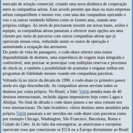
mercado de aviação comercial, criando uma nova dinâmica de cooperação
entre as companhias aéreas. Esse acordo permite que duas ou mais empresas
aéreas compartilhem o mesmo voo, com uma das companhias operando o
voo e as outras vendendo bilhetes como se fossem seus, usando seus
próprios códigos. Ao invés de precisarem investir em novas bases, aviões e
equipes, as companhias aéreas passaram a oferecer mais opções aos seus
clientes por meio de parcerias com outras companhias aéreas que já
operavam nessas rotas, reduzindo assim os custos de operação e
aumentando a ocupação das aeronaves.
Do ponto de vista do passageiro, o code-share oferece uma maior
disponibilidade de destinos, uma experiência de viagem mais integrada e
confortável, sem precisar se preocupar com múltiplas reservas e processos
de check-in, e também a possibilidade de acumular e resgatar milhas em
programas de fidelidade mesmo voando em companhias parceiras.
Voltando lá no inicio da década de 1990, o code-share (o primeiro passo)
ainda era algo desconhecido. As companhias aéreas serviam todos os
Varig
destinos por conta própria. No Brasil, a líder
atendia mais de 40
destinos internacionais, incluído alguns impensáveis hoje como Lagos e
Abidjan. No final da década o code-share passou a ser uma comum nos
voos internacionais. Do lado brasileiro, vários destinos antes atendidos pela
Varig
própria
passaram a ser servidos em code-share com parceiras como
por exemplo Chicago, Washington, São Francisco, Barcelona, Roma e
Cidade do Cabo. Já do lado das estrangeiras, as americanas e europeias
operavam voos que conectavam os EUA ou a Europa diretamente ao Brasil