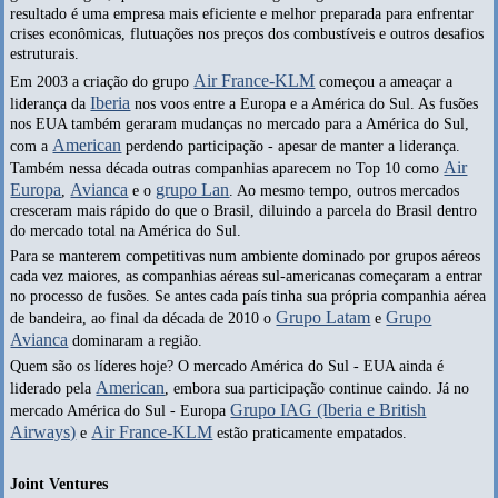
resultado é uma empresa mais eficiente e melhor preparada para enfrentar
crises econômicas, flutuações nos preços dos combustíveis e outros desafios
estruturais.
Air France-KLM
Em 2003 a criação do grupo
começou a ameaçar a
Iberia
liderança da
nos voos entre a Europa e a América do Sul. As fusões
nos EUA também geraram mudanças no mercado para a América do Sul,
American
com a
perdendo participação - apesar de manter a liderança.
Air
Também nessa década outras companhias aparecem no Top 10 como
Europa
Avianca
grupo Lan
,
e o
. Ao mesmo tempo, outros mercados
cresceram mais rápido do que o Brasil, diluindo a parcela do Brasil dentro
do mercado total na América do Sul.
Para se manterem competitivas num ambiente dominado por grupos aéreos
cada vez maiores, as companhias aéreas sul-americanas começaram a entrar
no processo de fusões. Se antes cada país tinha sua própria companhia aérea
Grupo Latam
Grupo
de bandeira, ao final da década de 2010 o
e
Avianca
dominaram a região.
Quem são os líderes hoje? O mercado América do Sul - EUA ainda é
American
liderado pela
, embora sua participação continue caindo. Já no
Grupo IAG (Iberia e British
mercado América do Sul - Europa
Airways)
Air France-KLM
e
estão praticamente empatados.
Joint Ventures