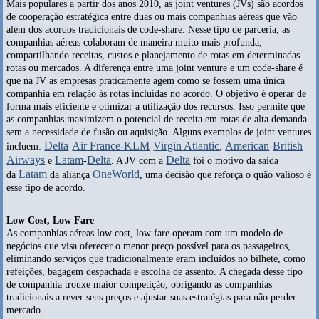
Mais populares a partir dos anos 2010, as joint ventures (JVs) são acordos
de cooperação estratégica entre duas ou mais companhias aéreas que vão
além dos acordos tradicionais de code-share. Nesse tipo de parceria, as
companhias aéreas colaboram de maneira muito mais profunda,
compartilhando receitas, custos e planejamento de rotas em determinadas
rotas ou mercados. A diferença entre uma joint venture e um code-share é
que na JV as empresas praticamente agem como se fossem uma única
companhia em relação às rotas incluídas no acordo. O objetivo é operar de
forma mais eficiente e otimizar a utilização dos recursos. Isso permite que
as companhias maximizem o potencial de receita em rotas de alta demanda
sem a necessidade de fusão ou aquisição. Alguns exemplos de joint ventures
Delta
Air France-KLM
Virgin Atlantic
American
British
incluem:
-
-
,
-
Airways
Latam
Delta
Delta
e
-
. A JV com a
foi o motivo da saída
Latam
OneWorld
da
da aliança
, uma decisão que reforça o quão valioso é
esse tipo de acordo.
Low Cost, Low Fare
As companhias aéreas low cost, low fare operam com um modelo de
negócios que visa oferecer o menor preço possível para os passageiros,
eliminando serviços que tradicionalmente eram incluídos no bilhete, como
refeições, bagagem despachada e escolha de assento. A chegada desse tipo
de companhia trouxe maior competição, obrigando as companhias
tradicionais a rever seus preços e ajustar suas estratégias para não perder
mercado.