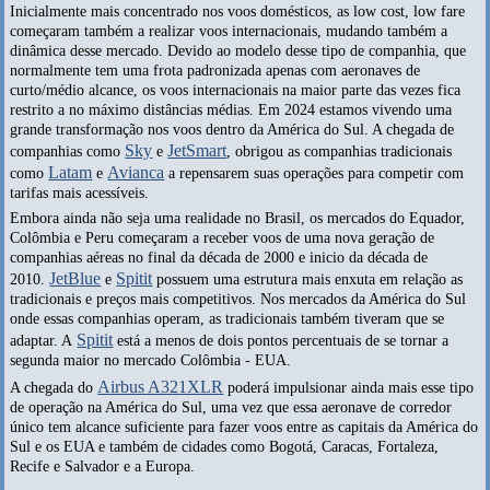
Inicialmente mais concentrado nos voos domésticos, as low cost, low fare
começaram também a realizar voos internacionais, mudando também a
dinâmica desse mercado. Devido ao modelo desse tipo de companhia, que
normalmente tem uma frota padronizada apenas com aeronaves de
curto/médio alcance, os voos internacionais na maior parte das vezes fica
restrito a no máximo distâncias médias. Em 2024 estamos vivendo uma
grande transformação nos voos dentro da América do Sul. A chegada de
Sky
JetSmart
companhias como
e
, obrigou as companhias tradicionais
Latam
Avianca
como
e
a repensarem suas operações para competir com
tarifas mais acessíveis.
Embora ainda não seja uma realidade no Brasil, os mercados do Equador,
Colômbia e Peru começaram a receber voos de uma nova geração de
companhias aéreas no final da década de 2000 e inicio da década de
JetBlue
Spitit
2010.
e
possuem uma estrutura mais enxuta em relação as
tradicionais e preços mais competitivos. Nos mercados da América do Sul
onde essas companhias operam, as tradicionais também tiveram que se
Spitit
adaptar. A
está a menos de dois pontos percentuais de se tornar a
segunda maior no mercado Colômbia - EUA.
Airbus A321XLR
A chegada do
poderá impulsionar ainda mais esse tipo
de operação na América do Sul, uma vez que essa aeronave de corredor
único tem alcance suficiente para fazer voos entre as capitais da América do
Sul e os EUA e também de cidades como Bogotá, Caracas, Fortaleza,
Recife e Salvador e a Europa.