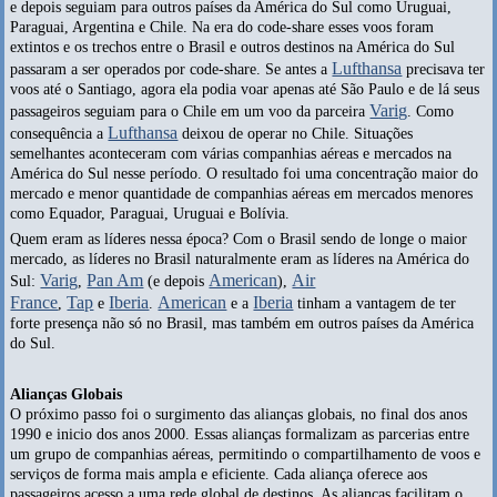
e depois seguiam para outros países da América do Sul como Uruguai,
Paraguai, Argentina e Chile. Na era do code-share esses voos foram
extintos e os trechos entre o Brasil e outros destinos na América do Sul
Lufthansa
passaram a ser operados por code-share. Se antes a
precisava ter
voos até o Santiago, agora ela podia voar apenas até São Paulo e de lá seus
Varig
passageiros seguiam para o Chile em um voo da parceira
. Como
Lufthansa
consequência a
deixou de operar no Chile. Situações
semelhantes aconteceram com várias companhias aéreas e mercados na
América do Sul nesse período. O resultado foi uma concentração maior do
mercado e menor quantidade de companhias aéreas em mercados menores
como Equador, Paraguai, Uruguai e Bolívia.
Quem eram as líderes nessa época? Com o Brasil sendo de longe o maior
mercado, as líderes no Brasil naturalmente eram as líderes na América do
Varig
Pan Am
American
Air
Sul:
,
(e depois
),
France
Tap
Iberia
American
Iberia
,
e
.
e a
tinham a vantagem de ter
forte presença não só no Brasil, mas também em outros países da América
do Sul.
Alianças Globais
O próximo passo foi o surgimento das alianças globais, no final dos anos
1990 e inicio dos anos 2000. Essas alianças formalizam as parcerias entre
um grupo de companhias aéreas, permitindo o compartilhamento de voos e
serviços de forma mais ampla e eficiente. Cada aliança oferece aos
passageiros acesso a uma rede global de destinos. As alianças facilitam o