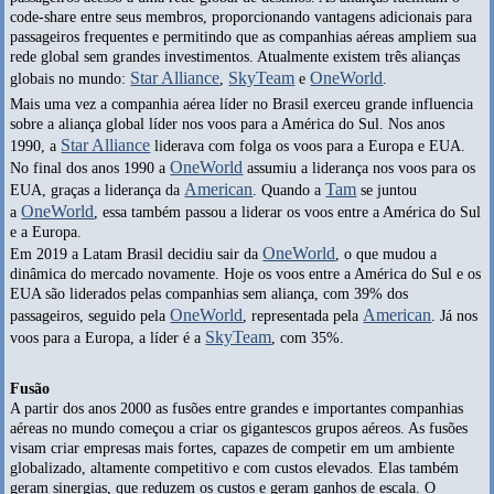
code-share entre seus membros, proporcionando vantagens adicionais para
passageiros frequentes e permitindo que as companhias aéreas ampliem sua
rede global sem grandes investimentos. Atualmente existem três alianças
Star Alliance
SkyTeam
OneWorld
globais no mundo:
,
e
.
Mais uma vez a companhia aérea líder no Brasil exerceu grande influencia
sobre a aliança global líder nos voos para a América do Sul. Nos anos
Star Alliance
1990, a
liderava com folga os voos para a Europa e EUA.
OneWorld
No final dos anos 1990 a
assumiu a liderança nos voos para os
American
Tam
EUA, graças a liderança da
. Quando a
se juntou
OneWorld
a
, essa também passou a liderar os voos entre a América do Sul
e a Europa.
OneWorld
Em 2019 a Latam Brasil decidiu sair da
, o que mudou a
dinâmica do mercado novamente. Hoje os voos entre a América do Sul e os
EUA são liderados pelas companhias sem aliança, com 39% dos
OneWorld
American
passageiros, seguido pela
, representada pela
. Já nos
SkyTeam
voos para a Europa, a líder é a
, com 35%.
Fusão
A partir dos anos 2000 as fusões entre grandes e importantes companhias
aéreas no mundo começou a criar os gigantescos grupos aéreos. As fusões
visam criar empresas mais fortes, capazes de competir em um ambiente
globalizado, altamente competitivo e com custos elevados. Elas também
geram sinergias, que reduzem os custos e geram ganhos de escala. O