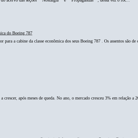
do acervo das seções " Nostalgia " e " Propagandas " , dessa vez o foc...
mica do Boeing 787
r para a cabine da classe econômica dos seus Boeing 787 . Os assentos são de c
a crescer, após meses de queda. No ano, o mercado cresceu 3% em relação a 2