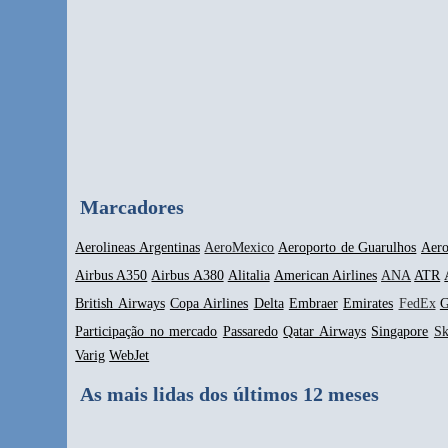
Marcadores
Aerolineas Argentinas
AeroMexico
Aeroporto de Guarulhos
Aero
Airbus A350
Airbus A380
Alitalia
American Airlines
ANA
ATR
British Airways
Copa Airlines
Delta
Embraer
Emirates
FedEx
G
Participação no mercado
Passaredo
Qatar Airways
Singapore
S
Varig
WebJet
As mais lidas dos últimos 12 meses