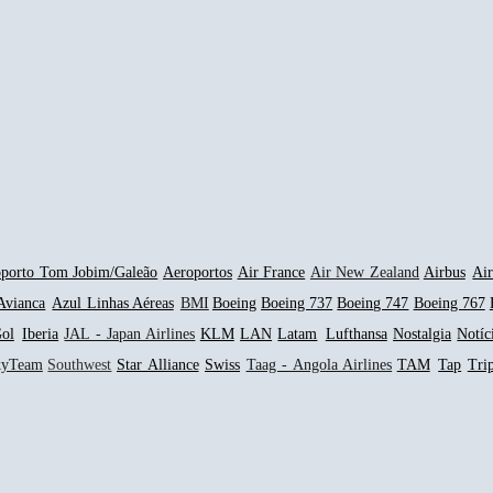
porto Tom Jobim/Galeão
Aeroportos
Air France
Air New Zealand
Airbus
Ai
Avianca
Azul Linhas Aéreas
BMI
Boeing
Boeing 737
Boeing 747
Boeing 767
ol
Iberia
JAL - Japan Airlines
KLM
LAN
Latam
Lufthansa
Nostalgia
Notíc
kyTeam
Southwest
Star Alliance
Swiss
Taag - Angola Airlines
TAM
Tap
Tri