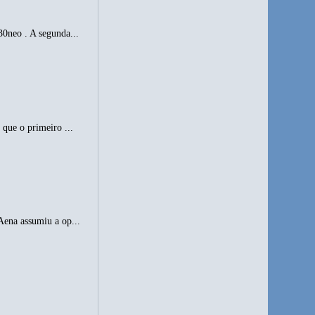
0neo . A segunda...
que o primeiro ...
Aena assumiu a op...