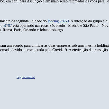
bo, em abril para Assunção e em maio serão retomados os voos para Sa
bimento da segunda unidade do
Boeing 787-9
. A intenção do grupo é q
e o
B787
está operando nas rotas São Paulo - Madrid e São Paulo - No
a, Roma, Paris, Orlando e Johannesburgo.
inam um acordo para unificar as duas empresas sob uma mesma holding
 tomada devido a crise gerada pelo Covid-19. A efetivação da transação a
Página inicial