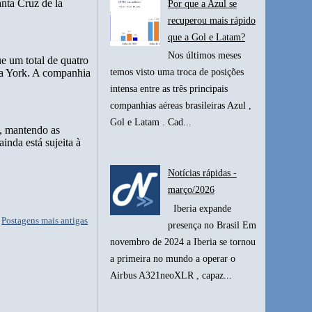
nta Cruz de la
Por que a Azul se
recuperou mais rápido
que a Gol e Latam?
Nos últimos meses
ue um total de quatro
va York. A companhia
temos visto uma troca de posições
intensa entre as três principais
companhias aéreas brasileiras Azul ,
Gol e Latam . Cad...
, mantendo as
inda está sujeita à
Notícias rápidas -
março/2026
Iberia expande
Postagens mais antigas
presença no Brasil Em
novembro de 2024 a Iberia se tornou
a primeira no mundo a operar o
Airbus A321neoXLR , capaz...