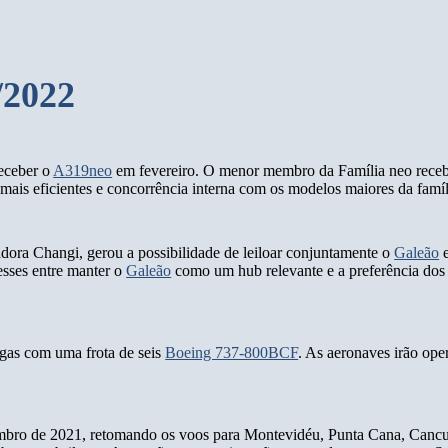
/2022
receber o
A319neo
em fevereiro. O menor membro da Família neo receb
mais eficientes e concorrência interna com os modelos maiores da famíl
dora Changi, gerou a possibilidade de leiloar conjuntamente o
Galeão
esses entre manter o
Galeão
como um hub relevante e a preferência dos
rgas com uma frota de seis
Boeing 737-800BCF
. As aeronaves irão ope
embro de 2021, retomando os voos para Montevidéu, Punta Cana, Canc