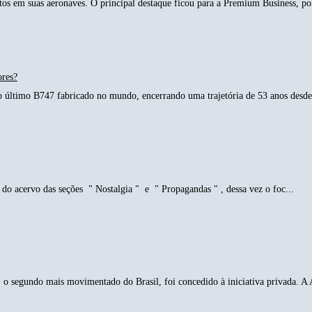
tos em suas aeronaves. O principal destaque ficou para a Premium Business, p
ores?
o último B747 fabricado no mundo, encerrando uma trajetória de 53 anos desde 
do acervo das seções " Nostalgia " e " Propagandas " , dessa vez o foc...
o segundo mais movimentado do Brasil, foi concedido à iniciativa privada. A 