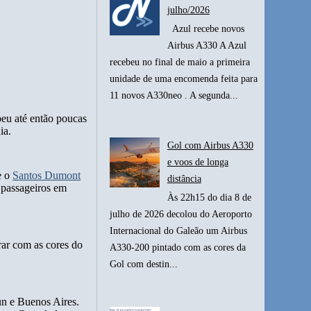
julho/2026
Azul recebe novos
Airbus A330 A Azul
recebeu no final de maio a primeira
unidade de uma encomenda feita para
11 novos A330neo . A segunda...
eu até então poucas
ia.
Gol com Airbus A330
e voos de longa
e o
Santos Dumont
distância
 passageiros em
Às 22h15 do dia 8 de
julho de 2026 decolou do Aeroporto
Internacional do Galeão um Airbus
rar com as cores do
A330-200 pintado com as cores da
Gol com destin...
un e Buenos Aires.