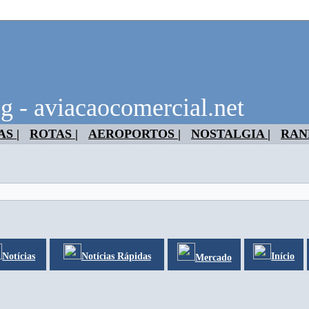
g - aviacaocomercial.net
S |
ROTAS |
AEROPORTOS |
NOSTALGIA |
RAN
Notícias
Notícias Rápidas
Início
Mercado