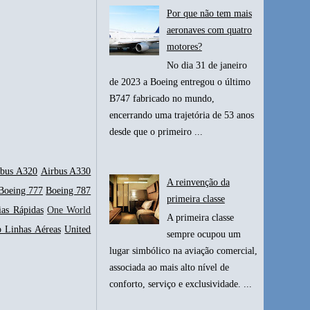
Por que não tem mais
aeronaves com quatro
motores?
No dia 31 de janeiro
de 2023 a Boeing entregou o último
B747 fabricado no mundo,
encerrando uma trajetória de 53 anos
desde que o primeiro ...
rbus A320
Airbus A330
A reinvenção da
Boeing 777
Boeing 787
primeira classe
ias Rápidas
One World
A primeira classe
p Linhas Aéreas
United
sempre ocupou um
lugar simbólico na aviação comercial,
associada ao mais alto nível de
conforto, serviço e exclusividade. ...