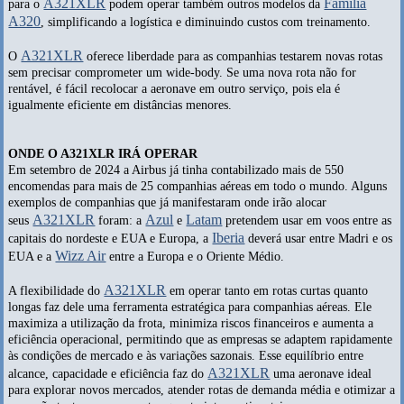
A321XLR
Família
para o
podem operar também outros modelos da
A320
, simplificando a logística e diminuindo custos com treinamento.
A321XLR
O
oferece liberdade para as companhias testarem novas rotas
sem precisar comprometer um wide-body. Se uma nova rota não for
rentável, é fácil recolocar a aeronave em outro serviço, pois ela é
igualmente eficiente em distâncias menores.
ONDE O A321XLR IRÁ OPERAR
Em setembro de 2024 a Airbus já tinha contabilizado mais de 550
encomendas para mais de 25 companhias aéreas em todo o mundo. Alguns
exemplos de companhias que já manifestaram onde irão alocar
A321XLR
Azul
Latam
seus
foram: a
e
pretendem usar em voos entre as
Iberia
capitais do nordeste e EUA e Europa, a
deverá usar entre Madri e os
Wizz Air
EUA e a
entre a Europa e o Oriente Médio.
A321XLR
A flexibilidade do
em operar tanto em rotas curtas quanto
longas faz dele uma ferramenta estratégica para companhias aéreas. Ele
maximiza a utilização da frota, minimiza riscos financeiros e aumenta a
eficiência operacional, permitindo que as empresas se adaptem rapidamente
às condições de mercado e às variações sazonais. Esse equilíbrio entre
A321XLR
alcance, capacidade e eficiência faz do
uma aeronave ideal
para explorar novos mercados, atender rotas de demanda média e otimizar a