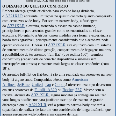
alcance do A321XLR tendo como base a cidade de Nova York
O DESAFIO DO QUESITO CONFORTO
Embora ofereça grande eficiência para voos de longa distância,
A321XLR
o
apresenta limitações no quesito conforto quando comparado
com aeronaves wide-body. Por ser um narrow-body, a fuselagem
A321XLR
do
é estreita, tornando o espaço na cabine limitado,
principalmente para assentos grandes como os encontrados na classe
executiva. No entanto a Airbus tomou medidas para tornar a experiência a
bordo mais agradável, principalmente considerando que a aeronave pode
A321XLR
operar voos de até 11 horas. O
está equipado com um sistema
de entretenimento de última geração, compartimento de bagagens maiores,
a possibilidade de ter assentos "full-flat" (que reclina 180º), seamless
connectivity (capacidade de conectar dispositivos e sistemas sem
interrupções ou atrasos) e assentos mais largos na classe econômica (com
18'').
Os assentos full-flat ou flat-bed já são uma realidade em aeronaves narrow-
American
body há alguns anos. Companhias aéreas como
Airlines
JetBlue
United
Tap
Copa
,
,
,
e
já oferecem esse tipo de assento
Família A320
Boeing 737
em suas aeronaves da
ou
. Mesmo sem o
A321XLR
incrível alcance do
, alguns modelos já conseguem realizar
voos longos o suficiente para justificar esse tipo de assento. A grande
A321XLR
diferença é que o
será o primeiro narrow-body que terá a
capacidade de realizar de fato um voo considerado de longa distância, que
apenas aeronaves wide-bodies eram capazes de fazer.