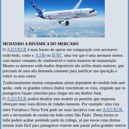
MUDANDO A DINÂMICA DO MERCADO
A321XLR
O
é mais barato de operar em comparação com aeronaves
A330
B787
wide-body, como o
ou
, uma vez que é uma aeronave menor,
com menor consumo de combustível e custos menores de manutenção.
Mesmo os menores wide-bodies disponíveis são aviões muito maiores, que
precisam de uma alta demanda constante para justificar sua operação e
cobrir os seus custos.
Tradicionalmente muitas companhias aéreas dependem do modelo hub-and-
spoke, onde os grandes centros (hubs) concentram os voos, exigindo que os
passageiros façam conexões para chegar em seu destino final.
A321XLR
O
poderá desafiar esse modelo ao permitir que empresas
ofereçam mais voos diretos de cidades menores. Por exemplo: uma rota
A321XLR
entre Fortaleza e Nova York pode ser mais lucrativa com um
,
sem a necessidade de escalas em hubs como São Paulo. Dessa forma os
hubs podem acabar perdendo parte do tráfego, já que novas rotas diretas
tornam mais fácil para passageiros voarem sem passar pelos grandes centros