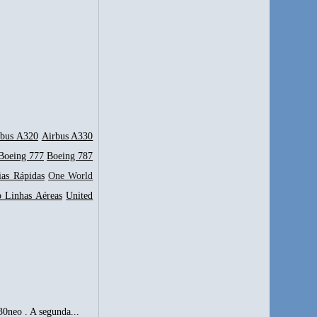
rbus A320
Airbus A330
Boeing 777
Boeing 787
ias Rápidas
One World
p Linhas Aéreas
United
0neo . A segunda...