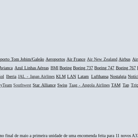
porto Tom Jobim/Galeão
Aeroportos
Air France
Air New Zealand
Airbus
Ai
Avianca
Azul Linhas Aéreas
BMI
Boeing
Boeing 737
Boeing 747
Boeing 767
ol
Iberia
JAL - Japan Airlines
KLM
LAN
Latam
Lufthansa
Nostalgia
Notíc
kyTeam
Southwest
Star Alliance
Swiss
Taag - Angola Airlines
TAM
Tap
Tri
o final de maio a primeira unidade de uma encomenda feita para 11 novos A33