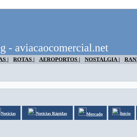
g - aviacaocomercial.net
S |
ROTAS |
AEROPORTOS |
NOSTALGIA |
RAN
Notícias
Notícias Rápidas
Início
Mercado