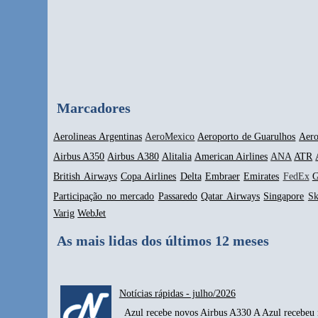
Marcadores
Aerolineas Argentinas
AeroMexico
Aeroporto de Guarulhos
Aero
Airbus A350
Airbus A380
Alitalia
American Airlines
ANA
ATR
British Airways
Copa Airlines
Delta
Embraer
Emirates
FedEx
G
Participação no mercado
Passaredo
Qatar Airways
Singapore
S
Varig
WebJet
As mais lidas dos últimos 12 meses
Notícias rápidas - julho/2026
Azul recebe novos Airbus A330 A Azul recebeu n