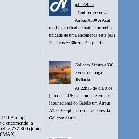
julho/2026
Azul recebe novos
Airbus A330 A Azul
recebeu no final de maio a primeira
unidade de uma encomenda feita para
11 novos A330neo . A segunda...
Gol com Airbus A330
e voos de longa
distância
Às 22h15 do dia 8 de
julho de 2026 decolou do Aeroporto
Internacional do Galeão um Airbus
A330-200 pintado com as cores da
e 150 Boeing
Gol com destin...
m a encomenda, a
oeing 737-300 (junto
37-8MAX.