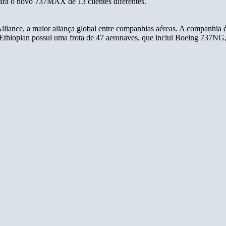
ara o novo 737MAX de 13 clientes diferentes.
Alliance, a maior aliança global entre companhias aéreas. A companhia é
A Ethiopian possui uma frota de 47 aeronaves, que inclui Boeing 737NG