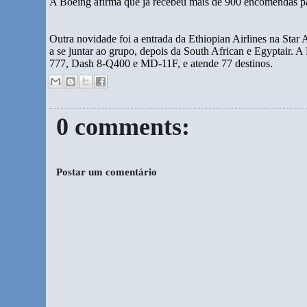
A Boeing afirma que já recebeu mais de 900 encomendas p
Outra novidade foi a entrada da Ethiopian Airlines na Star 
a se juntar ao grupo, depois da South African e Egyptair. 
777, Dash 8-Q400 e MD-11F, e atende 77 destinos.
0 comments:
Postar um comentário