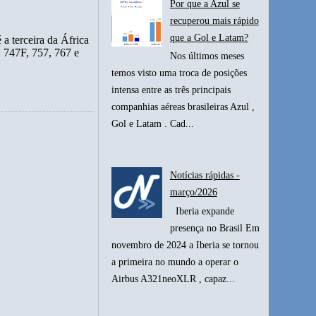
Por que a Azul se
recuperou mais rápido
que a Gol e Latam?
 a terceira da África
, 747F, 757, 767 e
Nos últimos meses
temos visto uma troca de posições
intensa entre as três principais
companhias aéreas brasileiras Azul ,
Gol e Latam . Cad...
Notícias rápidas -
março/2026
Iberia expande
presença no Brasil Em
novembro de 2024 a Iberia se tornou
a primeira no mundo a operar o
Airbus A321neoXLR , capaz...