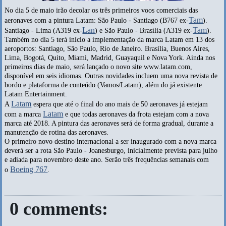
No dia 5 de maio irão decolar os três primeiros voos comerciais das
Tam
aeronaves com a pintura Latam: São Paulo - Santiago (B767 ex-
).
Lan
Tam
Santiago - Lima (A319 ex-
) e São Paulo - Brasília (A319 ex-
).
Também no dia 5 terá início a implementação da marca Latam em 13 dos
aeroportos: Santiago, São Paulo, Rio de Janeiro. Brasília, Buenos Aires,
Lima, Bogotá, Quito, Miami, Madrid, Guayaquil e Nova York. Ainda nos
primeiros dias de maio, será lançado o novo site www.latam.com,
disponível em seis idiomas. Outras novidades incluem uma nova revista de
bordo e plataforma de conteúdo (Vamos/Latam), além do já existente
Latam Entertainment.
Latam
A
espera que até o final do ano mais de 50 aeronaves já estejam
Latam
com a marca
e que todas aeronaves da frota estejam com a nova
marca até 2018. A pintura das aeronaves será de forma gradual, durante a
manutenção de rotina das aeronaves.
O primeiro novo destino internacional a ser inaugurado com a nova marca
deverá ser a rota São Paulo - Joanesburgo, inicialmente prevista para julho
e adiada para novembro deste ano. Serão três frequências semanais com
Boeing 767
o
.
0 comments: