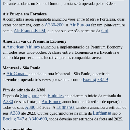
Durante as obras no Santos Dumont, a rota será operada pelos E-Jets.
Air Europa em Fortaleza
A companhia aérea espanhola anunciou voos entre Madri e Fortaleza, duas
A330-200
Air Europa
vezes por semana, com o
. A
fez um joint-venture
Air France-KLM
Gol
com a
, que por sua vez são parceiras da
.
American vai de Premium Economy
American Airlines
A
anunciou a implementação da Premium Economy
em todos seus wide-bodies. A classe entre a Econômica e a Executiva é
conhecida por ser a mais lucrativa para as companhias aéreas.
Montreal - São Paulo
Air Canada
A
anunciou a rota Montreal - São Paulo, a partir de
Boeing 787-9
dezembro, operada três vezes por semana com o
.
Fim do reinado do A380
Singapore
Emirates
Depois da
e da
anunciarem o inicio da retirada do
A380
Air France
de suas frotas, a
anunciou que irá retirar de operação
A380
Lufthansa
todos os seus
até 2022. A
também anunciou a retirada de
A380
Lufthansa
seis
até 2023. Outros quadrimotores na mira da
são o
Boeing 747
A340-600
e
, todos deverão ser retirados da frota até 2025.
Novo queridinho