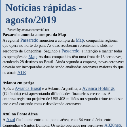
Notícias rápidas -
agosto/2019
Posted by
aviacaocomercial.net
Passaredo anuncia a compra da Map
Passaredo
Map
A regional
anunciou a compra da
, companhia regional
que opera no norte do país. As duas receberam recentemente slots no
Passaredo
aeroporto de Congonhas. Segundo a
, a intenção é manter todas
Map
as operações da
. As duas companhias têm uma frota de 13 aeronaves,
atendendo 28 destinos no Brasil. Ainda segundo a empresa, novas aeronaves
deverão ser incorporadas e estão sendo analisadas aeronaves maiores do que
ATR
os atuais
.
Avianca em perigo
Avianca Brasil
Avianca Holdings
Após a
e a Avianca Argentina, a
(Colômbia) está apresentando dificuldades financeiras crescentes. A
empresa registrou prejuízo de US$ 408 milhões no segundo trimestre deste
ano e está cortando rotas e devolvendo aeronaves.
Azul na Ponte Aérea
Azul
A
finalmente entrou na ponte aérea, com 34 voos diários entre
A320neo
Congonhas e Santos Dumont. Os serão operados por aeronaves
.